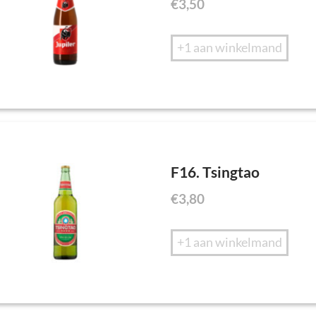
€
3,50
+1 aan winkelmand
F16. Tsingtao
€
3,80
+1 aan winkelmand