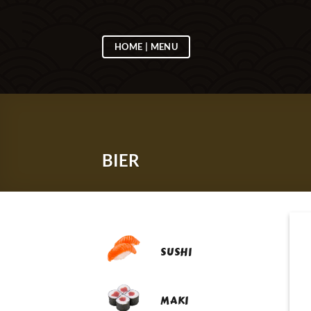
Ga
naar
inhoud
HOME | MENU
BIER
SUSHI
MAKI