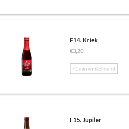
F14. Kriek
€
3,20
+1 aan winkelmand
F15. Jupiler