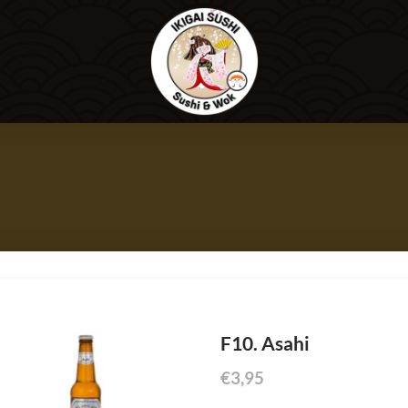
F10. Asahi
€
3,95