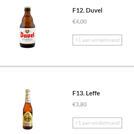
F12. Duvel
€
4,00
+1 aan winkelmand
F13. Leffe
€
3,80
+1 aan winkelmand