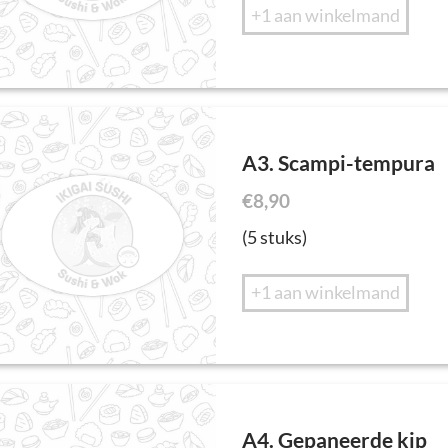
+1 aan winkelmand
A3. Scampi-tempura
€
8,90
(5 stuks)
+1 aan winkelmand
A4. Gepaneerde kip