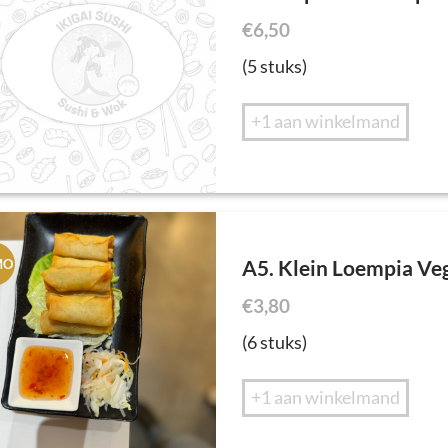
€
6,50
(5 stuks)
+1 aan winkelmand
A5. Klein Loempia Ve
MO
€
3,80
(6 stuks)
+1 aan winkelmand