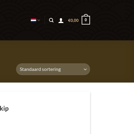
0
€
0,00
kip