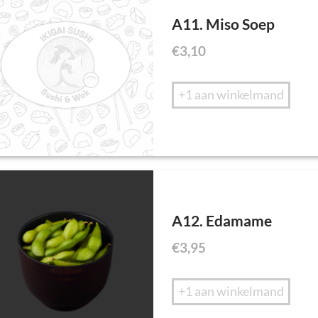
A11. Miso Soep
€
3,10
+1 aan winkelmand
A12. Edamame
€
3,95
+1 aan winkelmand