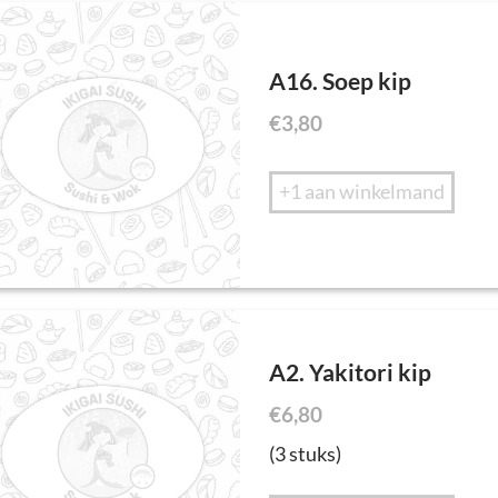
A16. Soep kip
€
3,80
+1 aan winkelmand
A2. Yakitori kip
€
6,80
(3 stuks)