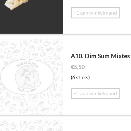
+1 aan winkelmand
A10. Dim Sum Mixtes
€
5,50
(6 stuks)
+1 aan winkelmand