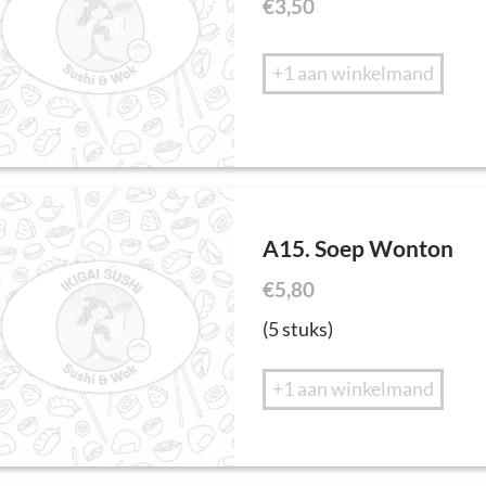
€
3,50
+1 aan winkelmand
A15. Soep Wonton
€
5,80
(5 stuks)
+1 aan winkelmand