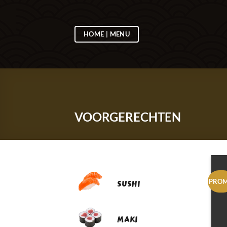
Ga
naar
inhoud
HOME | MENU
VOORGERECHTEN
PRO
SUSHI
MAKI