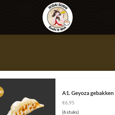
A1. Geyoza gebakken 
MO
€
6,95
(6 stuks)