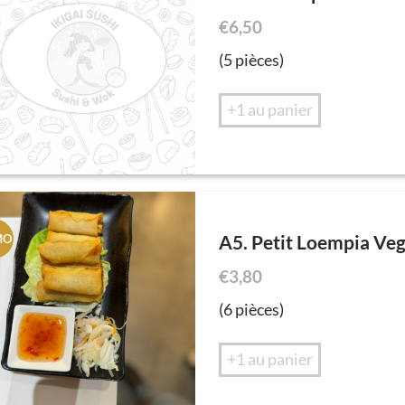
€
6,50
(5 pièces)
+1 au panier
A5. Petit Loempia Veg
MO
€
3,80
(6 pièces)
+1 au panier