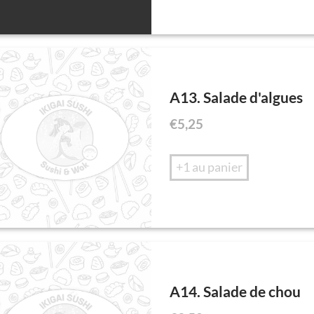
A13. Salade d'algues
€
5,25
+1 au panier
A14. Salade de chou