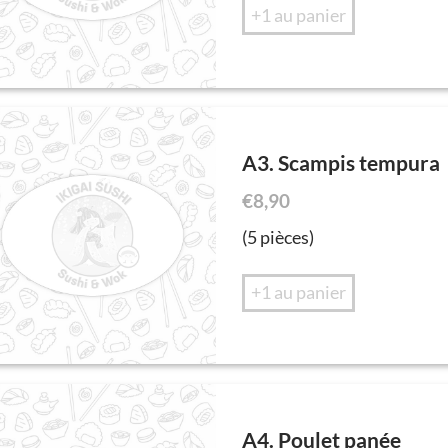
+1 au panier
A3. Scampis tempura
€
8,90
(5 pièces)
+1 au panier
A4. Poulet panée