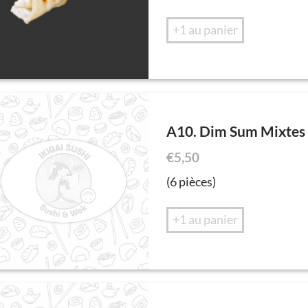
+1 au panier
A10. Dim Sum Mixtes
€
5,50
(6 pièces)
+1 au panier