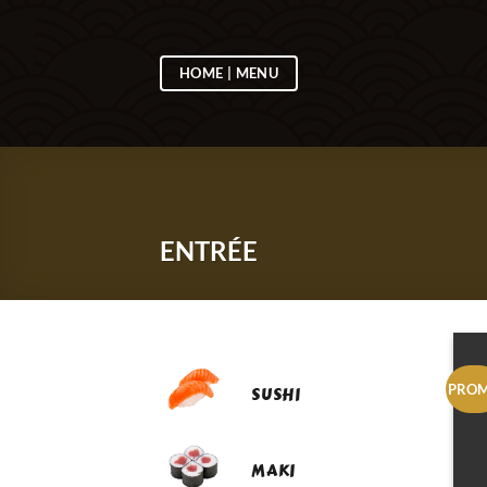
Passer
au
contenu
HOME | MENU
ENTRÉE
PRO
SUSHI
MAKI