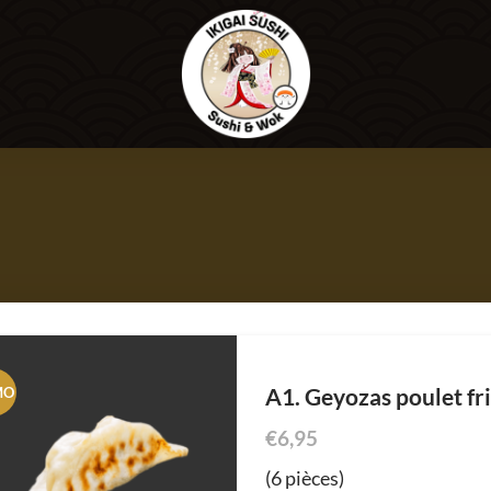
A1. Geyozas poulet fri
MO
€
6,95
(6 pièces)