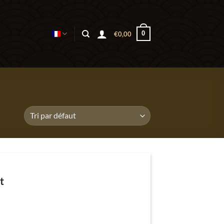
0
€
0,00
t