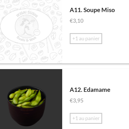
A11. Soupe Miso
€
3,10
+1 au panier
A12. Edamame
€
3,95
+1 au panier