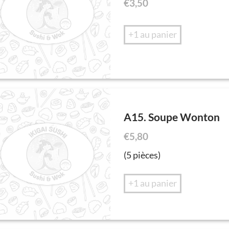
€
3,50
+1 au panier
A15. Soupe Wonton
€
5,80
(5 pièces)
+1 au panier