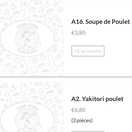
A16. Soupe de Poulet
€
3,80
+1 au panier
A2. Yakitori poulet
€
6,80
(3 pièces)