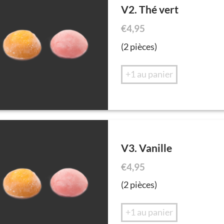
V2. Thé vert
€
4,95
(2 pièces)
+1 au panier
V3. Vanille
€
4,95
(2 pièces)
+1 au panier