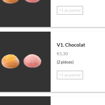
+1 au panier
V1. Chocolat
€
5,30
(2 pièces)
+1 au panier