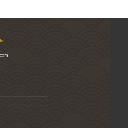
le
.com