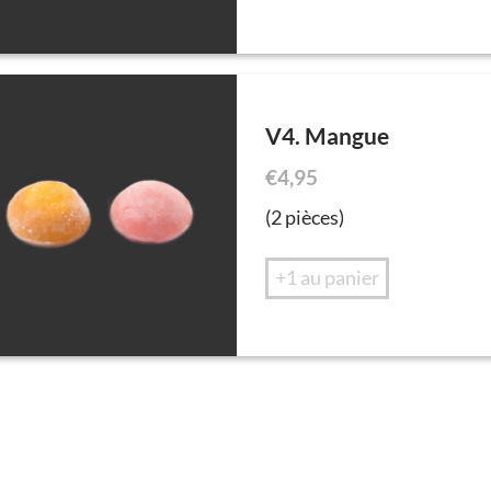
V4. Mangue
€
4,95
(2 pièces)
+1 au panier