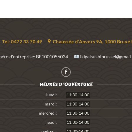
Tel: 0472 33 70 49
Chaussée d’Anvers 9A, 1000 Bruxel
éro d'entreprise:
BE1001056034
ikigaisushibrussel@gmail
HEURES D 'OUVERTURE
lundi:
11:30-14:00
mardi:
11:30-14:00
mercredi:
11:30-14:00
jeudi:
11:30-14:00
vendredi:
11:30-14:00