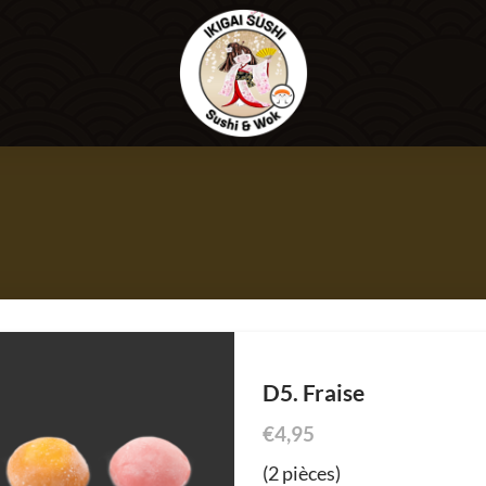
D5. Fraise
€
4,95
(2 pièces)